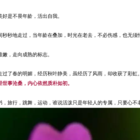
美好是不畏年龄，活出自我。
间秒秒地走过，当年龄在叠加，时光在老去，不必伤感，也无须
稚嫩，走向成熟的标志。
走过了春的明媚，经历秋叶静美，虽经历了风雨，却收获了彩虹
经世事沧桑，内心依然质朴如初。
书，旅行，跳舞，运动，谁说活泼只是年轻人的专属，只要心不